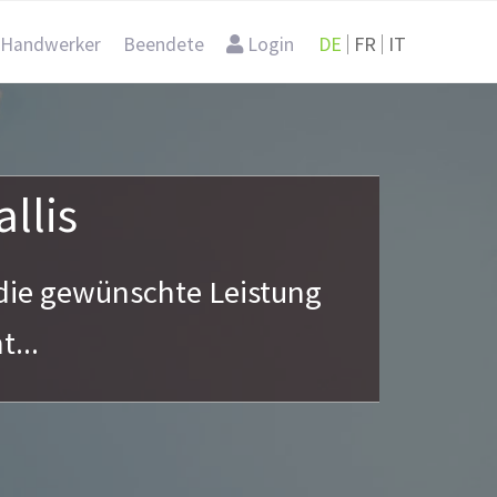
DE
FR
IT
 Handwerker
Beendete
Login
llis
die gewünschte Leistung
...