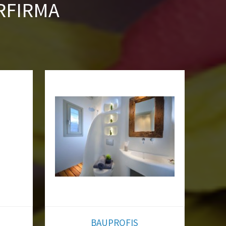
RFIRMA
s aus und Sie
werkern.
rag
%
BAUPROFIS