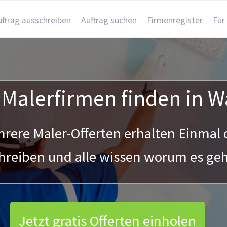
uftrag ausschreiben
Auftrag suchen
Firmenregister
Für
 Malerfirmen finden in Wa
rere Maler-Offerten erhalten Einmal 
hreiben und alle wissen worum es geht
Jetzt gratis Offerten einholen