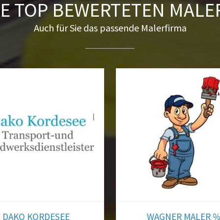
E TOP BEWERTETEN MALE
Auch für Sie das passende Malerfirma
en Auftrag zu vergeben haben, füllen Sie unser Formular kostenlo
n sofort mehrere Offerten von verschiedenen Unternehmen/Hand
Registrieren Sie sich kostenlos und veröffentlichen Sie Ihren Auft
DAKO KORDESEE
WAGNER MALER 