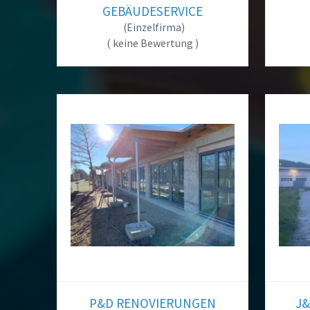
Als U
GEBÄUDESERVICE
Registrier
(Einzelfirma)
( keine Bewertung )
P&D RENOVIERUNGEN
J&