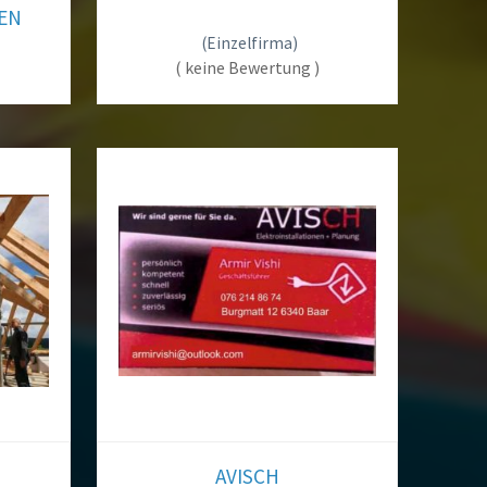
uchen.
EN
hrer Region
(Einzelfirma)
( keine Bewertung )
AVISCH