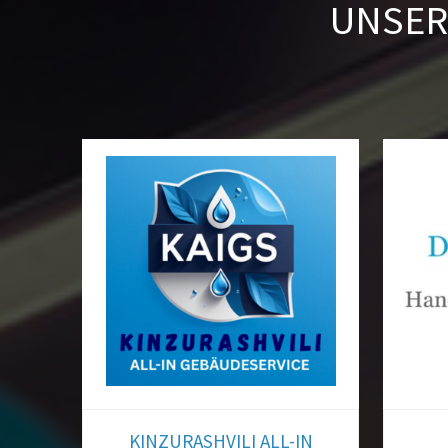
UNSER
Wenn Sie ein
erhalte
KINZURASHVILI ALL-IN