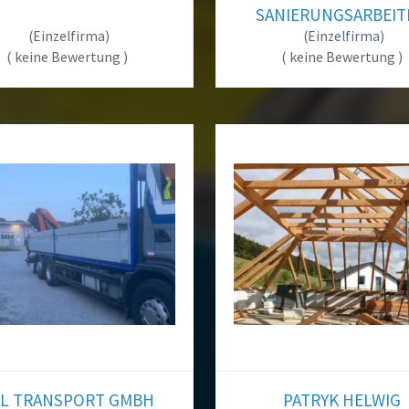
nternehmen/Handwerker muss man ständig nach neuen Kunden s
SANIERUNGSARBEIT
en Sie sich bei Bellcom und Sie erhalten bald neue Anfragen aus I
(Einzelfirma)
(Einzelfirma)
und die ganze Schweiz
( keine Bewertung )
( keine Bewertung )
Kostenlose Registrierung für Unternehmen/Handwerker
Login
L TRANSPORT GMBH
PATRYK HELWIG